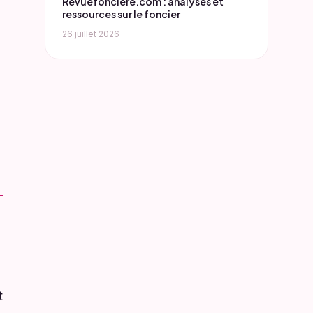
Revuefonciere.com : analyses et
ressources sur le foncier
26 juillet 2026
t