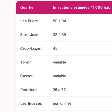
Quartier
Infractions estimées / 1 000 hab.
Les Buers
50 à 84
Saint-Jean
38 à 89
Croix-Luizet
45
Tonkin
variable
Cusset
variable
Perralière
26 à 77
Les Brosses
non chiffré