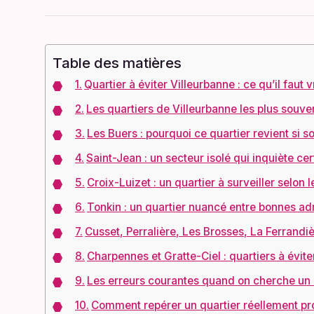
Table des matières
Quartier à éviter Villeurbanne : ce qu’il faut
Les quartiers de Villeurbanne les plus souv
Les Buers : pourquoi ce quartier revient si s
Saint-Jean : un secteur isolé qui inquiète cer
Croix-Luizet : un quartier à surveiller selon l
Tonkin : un quartier nuancé entre bonnes adr
Cusset, Perralière, Les Brosses, La Ferrandi
Charpennes et Gratte-Ciel : quartiers à évit
Les erreurs courantes quand on cherche un 
Comment repérer un quartier réellement pro